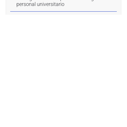
personal universitario
Suma puntos en el Servicio Aragonés de
Salud. SALUD
Categorías
Bolsa empleo
Actualidad
Inteligencia Artificial
Ayuda a publicar