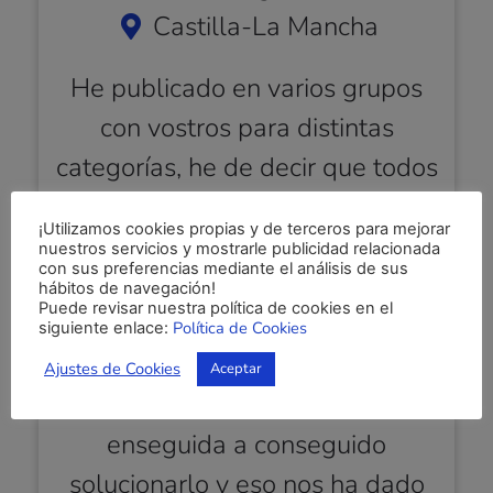
Castilla-La Mancha
He publicado en varios grupos
con vostros para distintas
categorías, he de decir que todos
han funcionado de maravilla
¡Utilizamos cookies propias y de terceros para mejorar
gracias a la organización y
nuestros servicios y mostrarle publicidad relacionada
con sus preferencias mediante el análisis de sus
gestión de Laura. En todo
hábitos de navegación!
Puede revisar nuestra política de cookies en el
momento ha estado pendiente de
Política de Cookies
siguiente enlace:
nosotros hasta conseguir el éxito,
Ajustes de Cookies
Aceptar
si hemos tenido algún problema,
enseguida a conseguido
solucionarlo y eso nos ha dado